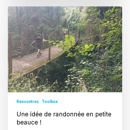
Une
idée
de
randonnée
en
petite
beauce
!
Rencontres
Toolbox
Une idée de randonnée en petite
beauce !