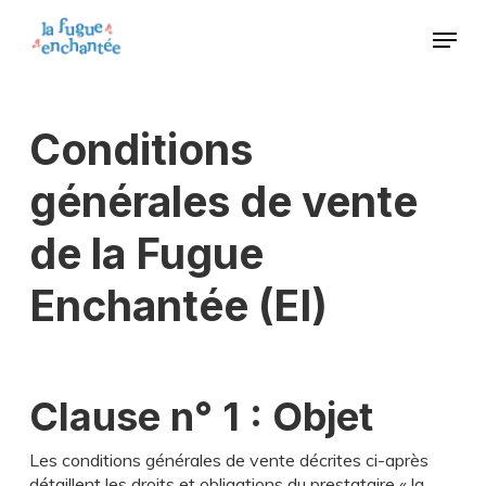
Skip
Menu
to
main
Close
content
Menu
Conditions
générales de vente
de la Fugue
Enchantée (EI)
Clause n° 1 : Objet
Les conditions générales de vente décrites ci-après
détaillent les droits et obligations du prestataire « la