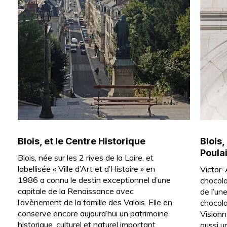
Blois, et le Centre Historique
Blois,
Poula
Blois, née sur les 2 rives de la Loire, et
labellisée « Ville d’Art et d’Histoire » en
Victor-
1986 a connu le destin exceptionnel d’une
chocola
capitale de la Renaissance avec
de l’un
l’avènement de la famille des Valois. Elle en
chocola
conserve encore aujourd’hui un patrimoine
Visionn
historique, culturel et naturel important.
aussi u