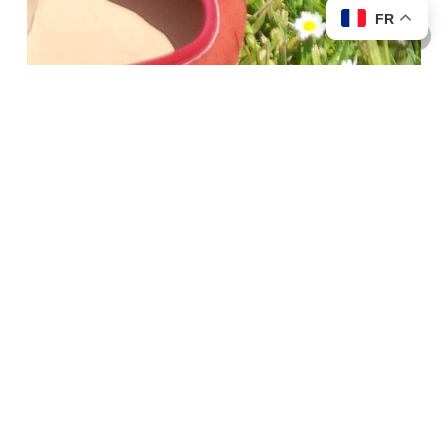
FR
La
visite
combinée
:
Château
Royal
de
Blois
+
les
Anciens
Jardins
Royaux