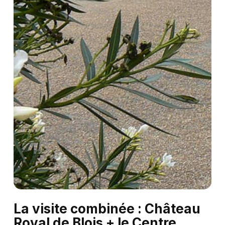
La
visite
combinée
:
Château
Royal
de
Blois
+
le
Centre