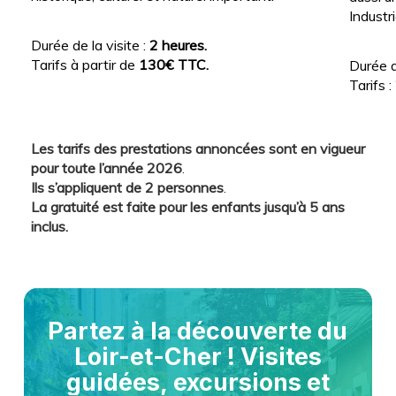
Industri
Durée de la visite :
2 heures.
Tarifs à partir de
130€ TTC.
Durée d
Tarifs :
Les tarifs des prestations annoncées sont en vigueur
pour toute l’année 2026
.
Ils s’appliquent de 2 personnes
.
La gratuité est faite pour les enfants jusqu’à 5 ans
inclus.
Partez
à
la
découverte
du
Loir-et-Cher
!
Visites
guidées,
excursions
et